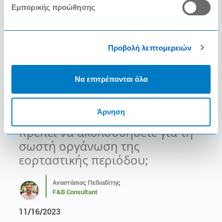
ΔΙΑΒΑΣΤΕ ΠΕΡΙΣΣΟΤΕΡΑ
Εμπορικής προώθησης
Προβολή λεπτομερειών
Να επιτρέπονται όλα
Άρνηση
Ποια είναι τα βήματα που
πρέπει να ακολουθήσετε για τη
σωστή οργάνωση της
εορταστικής περιόδου;
Αναστάσιος Πεδιαδίτης
F&B Consultant
11/16/2023