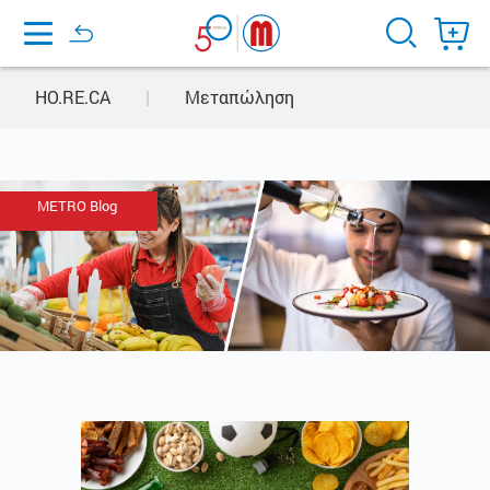
Home
HO.RE.CA
|
Μεταπώληση
METRO Blog