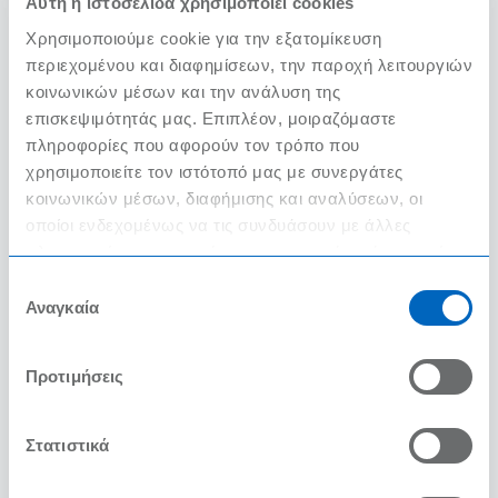
Αυτή η ιστοσελίδα χρησιμοποιεί cookies
Χρησιμοποιούμε cookie για την εξατομίκευση
ΔΙΑΒΑΣΤΕ ΠΕΡΙΣΣΟΤΕΡΑ
περιεχομένου και διαφημίσεων, την παροχή λειτουργιών
κοινωνικών μέσων και την ανάλυση της
επισκεψιμότητάς μας. Επιπλέον, μοιραζόμαστε
πληροφορίες που αφορούν τον τρόπο που
χρησιμοποιείτε τον ιστότοπό μας με συνεργάτες
κοινωνικών μέσων, διαφήμισης και αναλύσεων, οι
οποίοι ενδεχομένως να τις συνδυάσουν με άλλες
πληροφορίες που τους έχετε παραχωρήσει ή τις οποίες
έχουν συλλέξει σε σχέση με την από μέρους σας χρήση
Επιλογή
Η κάβα των γιορτών🥂
των υπηρεσιών τους.
Αναγκαία
συγκατάθεσης
Βασίλης Κυρίτσης
Προτιμήσεις
Bar Consultant
11/29/2023
Στατιστικά